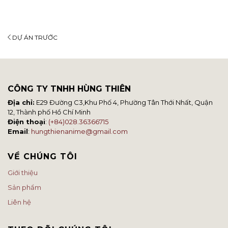
DỰ ÁN TRƯỚC
CÔNG TY TNHH HÙNG THIÊN
Địa chỉ:
E29 Đường C3,Khu Phố 4, Phường Tân Thới Nhất, Quận
12, Thành phố Hồ Chí Minh
Điện thoại
:
(+84)028.36366715
Email
:
hungthienanime@gmail.com
VỀ CHÚNG TÔI
Giới thiệu
Sản phẩm
Liên hệ