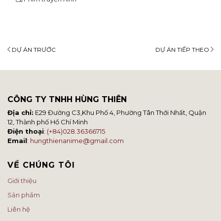
DỰ ÁN TRƯỚC
DỰ ÁN TIẾP THEO
CÔNG TY TNHH HÙNG THIÊN
Địa chỉ:
E29 Đường C3,Khu Phố 4, Phường Tân Thới Nhất, Quận
12, Thành phố Hồ Chí Minh
Điện thoại
:
(+84)028.36366715
Email
:
hungthienanime@gmail.com
VỀ CHÚNG TÔI
Giới thiệu
Sản phẩm
Liên hệ