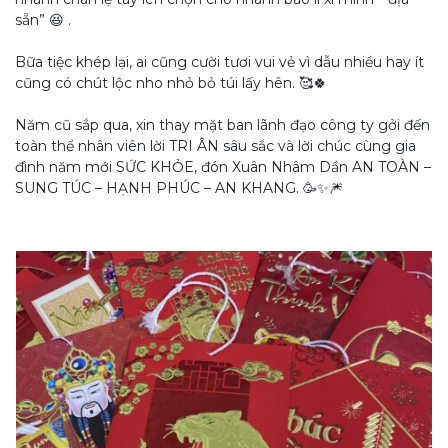
sẵn” 😆 .
Bữa tiệc khép lại, ai cũng cười tươi vui vẻ vì dẫu nhiều hay ít
cũng có chút lộc nho nhỏ bỏ túi lấy hên. 🥰🍀
Năm cũ sắp qua, xin thay mặt ban lãnh đạo công ty gởi đến
toàn thể nhân viên lời TRI ÂN sâu sắc và lời chúc cùng gia
đình năm mới SỨC KHỎE, đón Xuân Nhâm Dần AN TOÀN –
SUNG TÚC – HẠNH PHÚC – AN KHANG. 🥳✨🎆