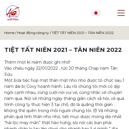
Home
/
Hoạt động công ty
/
TIỆT TẤT NIÊN 2021 – TÂN NIÊN 2022
TIỆT TẤT NIÊN 2021 – TÂN NIÊN 2022
Thêm một kỉ niệm được ghi nhớ!
Vào chiều ngày 22/01/2022 , tức 20 tháng Chạp năm Tân
Sửu.
Một bữa tiệc họp mặt thân mật nho nhỏ được tổ
chức
sau 1
năm dài bị Covy hoành hành. Lâu rồi chúng tôi mới có dịp
ngồi cạnh nhau, cùng cười nói vui vẻ, cùng nhắc về chuyện
năm qua. Nói về những ngày tháng giãn cách xã hội, về quá
trình công ty thực hiện 3 tại chỗ, đó là quãng thời gian
không thể quên trong mỗi người chúng tôi. 🥺 Và những
phần quà tinh thần nho nhỏ, tiết mục được mong đợi nhất
“hái lộc may mắn” thật hào hứng, sôi nổi các bạn phải
nhanh chân lẹ tay lên chọn cho nhanh bao lì xì mình ” địa