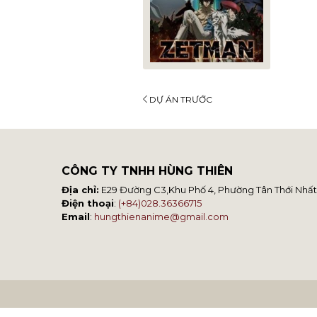
DỰ ÁN TRƯỚC
CÔNG TY TNHH HÙNG THIÊN
Địa chỉ:
E29 Đường C3,Khu Phố 4, Phường Tân Thới Nhất,
Điện thoại
:
(+84)028.36366715
Email
:
hungthienanime@gmail.com