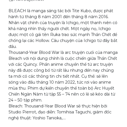
BLEACH là manga sáng tác bởi Tite Kubo, được phát
hành từ tháng 8 năm 2001 đến tháng 8 năm 2016.
Nhân vật chính của truyện là Ichigo, một thanh niên có
khả năng nhìn thấy người chết. Một ngày nọ, Ichigo
được một cô gái tên Ruka trao sức mạnh Thần Chết để
chống lại các Hollow. Câu chuyện của Ichigo từ đây bắt
đầu.
Thousand-Year Blood War là arc truyện cuối của manga
Bleach với nội dung chính là cuộc chiến giữa Thần Chết
với các Quincy. Phần anime chuyển thể từ arc truyện
này đã được công bố từ rất lâu nhưng đến nay chúng
ta mới có các thông tin chi tiết nhất. Cụ thể: sẽ lên
sóng vào đầu tháng 10 năm 2022, tức rơi vào anime
mùa thu. Phim dự kiến chuyển thể toàn bộ Arc Huyết
Chiến Ngàn Năm từ tập 55 – 74 nên có lẽ sẽ kéo dài từ
24 – 50 tập phim.
Bleach: Thousand-Year Blood War sẽ thực hiện bởi
Studio Pierrot, đạo diễn: Tomihisa Taguchi, giám đốc
nghệ thuật: Yoshio Tanioka,….