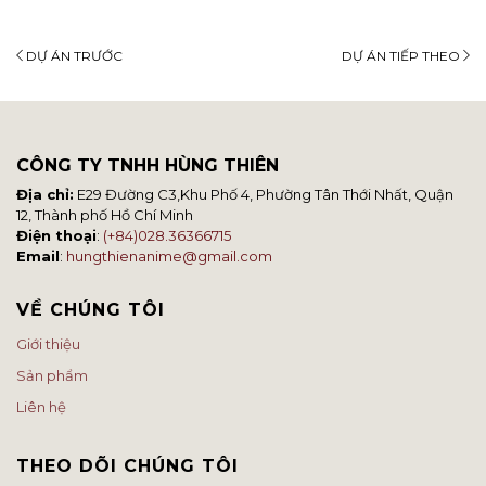
DỰ ÁN TRƯỚC
DỰ ÁN TIẾP THEO
CÔNG TY TNHH HÙNG THIÊN
Địa chỉ:
E29 Đường C3,Khu Phố 4, Phường Tân Thới Nhất, Quận
12, Thành phố Hồ Chí Minh
Điện thoại
:
(+84)028.36366715
Email
:
hungthienanime@gmail.com
VỀ CHÚNG TÔI
Giới thiệu
Sản phẩm
Liên hệ
THEO DÕI CHÚNG TÔI